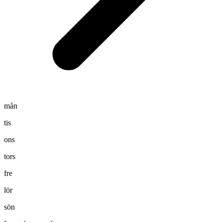
mån
tis
ons
tors
fre
lör
sön